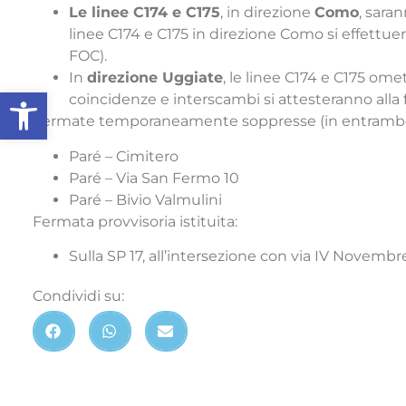
Le linee C174 e C175
, in direzione
Como
, sara
linee C174 e C175 in direzione Como si effettuera
FOC).
In
direzione Uggiate
, le linee C174 e C175 ome
Apri la barra degli strumenti
coincidenze e interscambi si attesteranno alla
Fermate temporaneamente soppresse (in entrambe l
Paré – Cimitero
Paré – Via San Fermo 10
Paré – Bivio Valmulini
Fermata provvisoria istituita:
Sulla SP 17, all’intersezione con via IV Novemb
Condividi su: