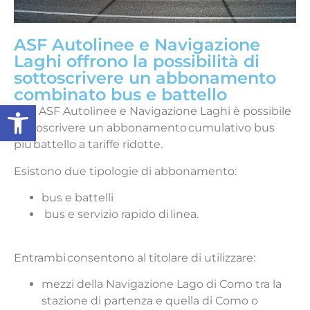
ASF Autolinee e Navigazione
Laghi offrono la possibilità di
sottoscrivere un abbonamento
combinato bus e battello
Apri la barra degli strumenti
Con ASF Autolinee e Navigazione Laghi è possibile
sottoscrivere un abbonamento cumulativo bus
più battello a tariffe ridotte.
Esistono due tipologie di abbonamento:
bus e battelli
bus e servizio rapido di linea.
Entrambi consentono al titolare di utilizzare:
mezzi della Navigazione Lago di Como tra la
stazione di partenza e quella di Como o